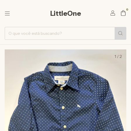
0
LittleOne
1
/
2